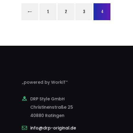
←
1
2
3
4
„powered by WorkiT“
DRP Style GmbH
Christinenstraße 25
40880 Ratingen
info@drp-original.de